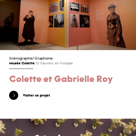
Scénographie
/
Graphisme
Musée Colette
St Sauveur en Puisaye
Colette et Gabrielle Roy
Visiter ce projet