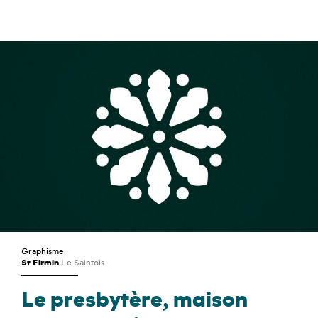
Graphisme
St Firmin
Le Saintois
Le presbytère, maison