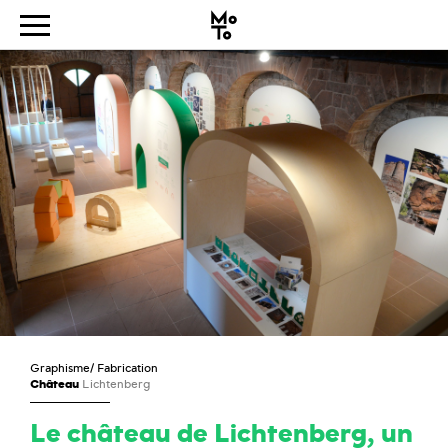
Graphisme
/
Fabrication
Château
Lichtenberg
Le château de Lichtenberg, un