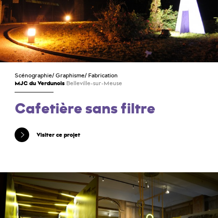
Scénographie
/
Graphisme
/
Fabrication
MJC du Verdunois
Belleville-sur-Meuse
Cafetière sans filtre
Visiter ce projet