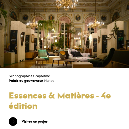
Scénographie
/
Graphisme
Palais du gouverneur
Nancy
Essences & Matières - 4e
édition
Visiter ce projet