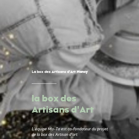
La box des Artisans d'Art
Nancy
la box des
Artisans d'Art
L'équipe Mo-To est co-fondateur du projet
de
la box des Artisan d'art